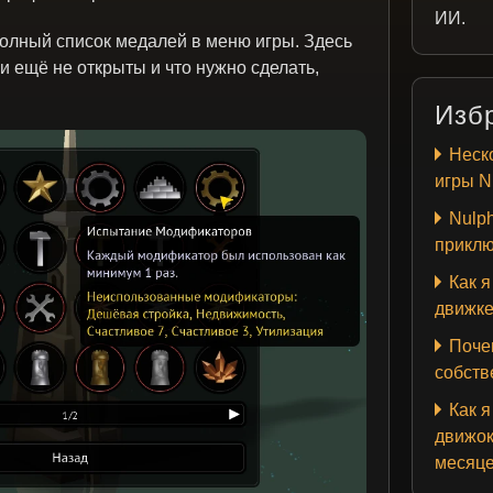
ИИ.
полный список медалей в меню игры. Здесь
и ещё не открыты и что нужно сделать,
Изб
Неско
игры N
Nulph
приклю
Как я
движк
Почем
собств
Как я
движок
месяц