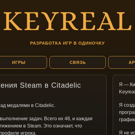
РАЗРАБОТКА ИГР В ОДИНОЧКУ
ИГРЫ
СВЯЗЬ
АР
ния Steam в Citadelic
Я — Ки
Keyreal
Я созд
ад медалями в Citadelic.
програ
выполнение задач. Всего их 48, и каждая
график
тижением в Steam. Это означает, что
Я не и
профиле игрока.