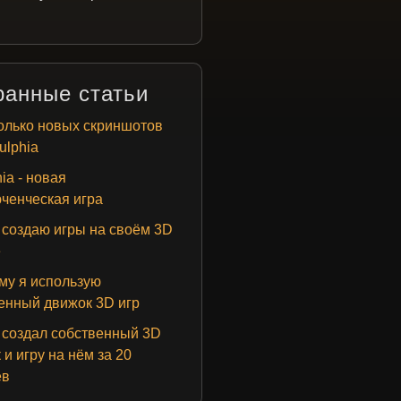
ранные статьи
лько новых скриншотов
ulphia
ia - новая
ченческая игра
 создаю игры на своём 3D
е
у я использую
енный движок 3D игр
 создал собственный 3D
 и игру на нём за 20
ев