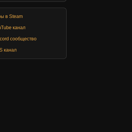
ры в Steam
uTube канал
cord сообщество
S канал