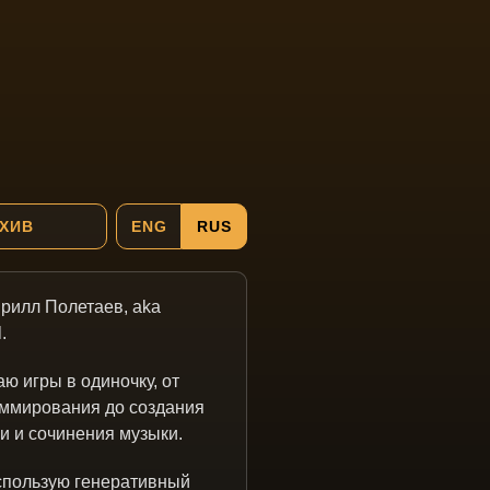
ХИВ
ENG
RUS
рилл Полетаев, aka
.
аю игры в одиночку, от
ммирования до создания
и и сочинения музыки.
спользую генеративный